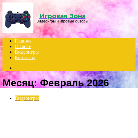
Menu
Игровая Зона
Видеоигры и игровые обзоры
Главная
О сайте
Видеоигры
Контакты
Search
for
Месяц:
Февраль 2026
Видеоигры