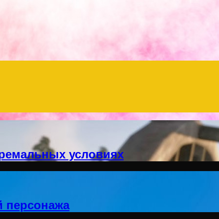
Menu
тремальных условиях
й персонажа