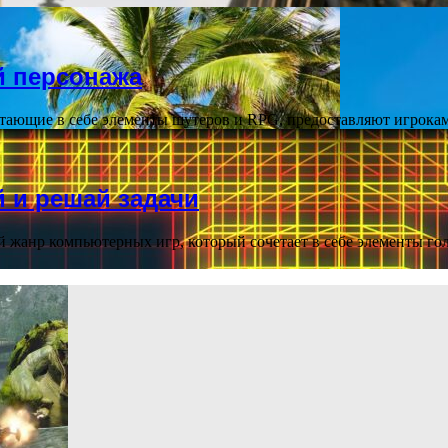
й персонажа
етающие в себе элементы шутеров и RPG, предоставляют игрок
 и решай задачи
жанр компьютерных игр, который сочетает в себе элементы го