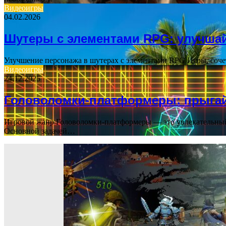
Видеоигры
04.02.2026
Шутеры с элементами RPG: улучша
Улучшение персонажа в шутерах с элементами RPG Игры, соч
Видеоигры
24.12.2025
Головоломки-платформеры: прыгай
Игровой жанр Головоломки-платформеры — это увлекательный 
Основной задачей…