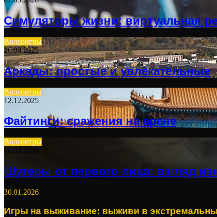
Симуляторы жизни: виртуальная р
Видеоигры
26.09.2025
Аркады: простые и увлекательные
Видеоигры
12.12.2025
Файтинги: сражения на арене
Видеоигры
16.03.2026
Шутеры от первого лица: взгляд из
30.01.2026
Игры на выживание: выживи в экстремальны