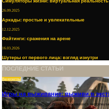
Симуляторы жизни: виртуальная реальность
26.09.2025
Аркады: простые и увлекательные
12.12.2025
Файтинги: сражения на арене
16.03.2026
Шутеры от первого лица: взгляд изнутри
ПОСЛЕДНИЕ СТАТЬИ
Видеоигры
30.01.2026
Игры на выживание: выживи в экс
Выживание в дикой природе Игры на выживание в экстремальн
необходимо…