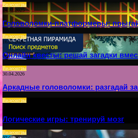
Видеоигры
24.12.2025
Головоломки-платформеры: прыгай
Видеоигры
16.05.2026
Онлайн квесты: решай загадки вмес
Видеоигры
30.04.2026
Аркадные головоломки: разгадай за
Видеоигры
24.04.2026
Логические игры: тренируй мозг
Видеоигры
07.05.2026