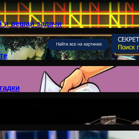
 и решай задачи
те
гадки