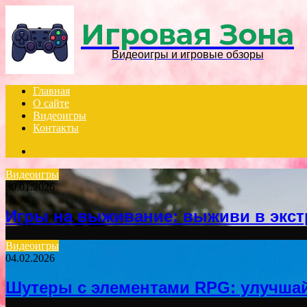
Игровая Зона
Видеоигры и игровые обзоры
Главная
О сайте
Видеоигры
Контакты
Search
for
Видеоигры
30.01.2026
Игры на выживание: выживи в экс
Видеоигры
04.02.2026
Шутеры с элементами RPG: улучша