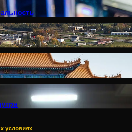
еальность
нутри
х условиях