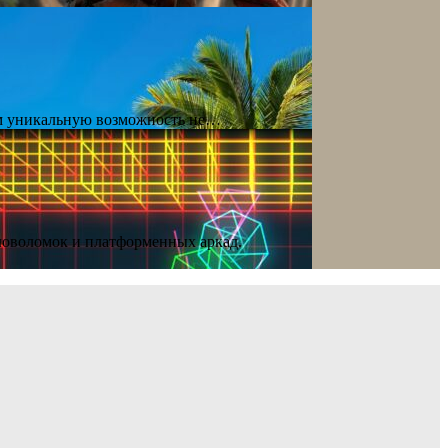
ам уникальную возможность не…
ловоломок и платформенных аркад.