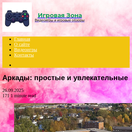
Menu
Игровая Зона
Видеоигры и игровые обзоры
Главная
О сайте
Видеоигры
Контакты
Search
for
Аркады: простые и увлекательные
26.09.2025
171
1 minute read