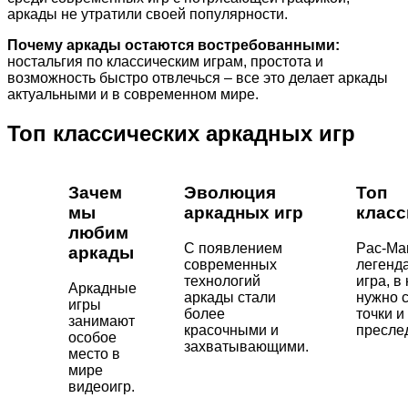
аркады не утратили своей популярности.
Почему аркады остаются востребованными:
ностальгия по классическим играм, простота и
возможность быстро отвлечься – все это делает аркады
актуальными и в современном мире.
Топ классических аркадных игр
Зачем
Эволюция
Топ
мы
аркадных игр
класс
любим
С появлением
Pac-Ma
аркады
современных
легенд
технологий
игра, в
Аркадные
аркады стали
нужно 
игры
более
точки и
занимают
красочными и
пресле
особое
захватывающими.
место в
мире
видеоигр.