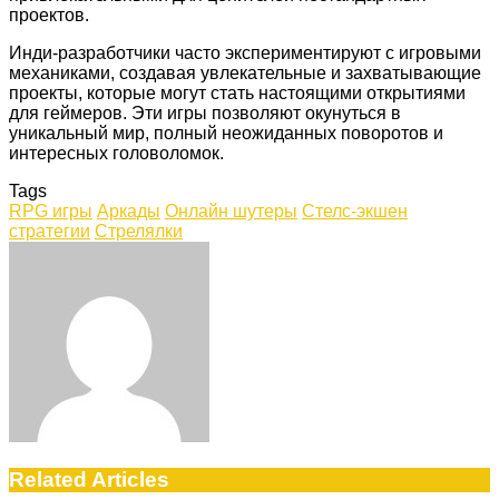
проектов.
Инди-разработчики часто экспериментируют с игровыми
механиками, создавая увлекательные и захватывающие
проекты, которые могут стать настоящими открытиями
для геймеров. Эти игры позволяют окунуться в
уникальный мир, полный неожиданных поворотов и
интересных головоломок.
Tags
RPG игры
Аркады
Онлайн шутеры
Стелс-экшен
стратегии
Стрелялки
Facebook
Twitter
LinkedIn
Tumblr
Pinterest
Reddit
VKontakte
Odnoklassniki
Skype
WhatsApp
Telegram
Viber
Share
Print
via
Email
Related Articles