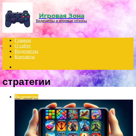
Menu
Игровая Зона
Видеоигры и игровые обзоры
Главная
О сайте
Видеоигры
Контакты
Search
for
стратегии
Видеоигры