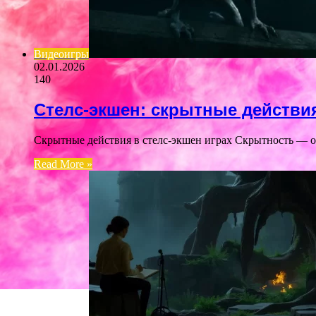
Видеоигры
02.01.2026
140
Стелс-экшен: скрытные действи
Скрытные действия в стелс-экшен играх Скрытность — од
Read More »