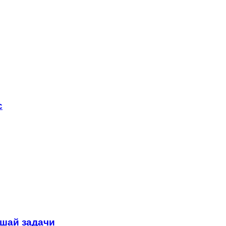
с
шай задачи