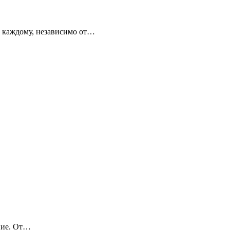
т каждому, независимо от…
ение. От…