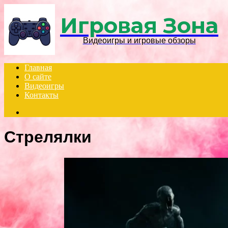
Игровая Зона
Видеоигры и игровые обзоры
Главная
О сайте
Видеоигры
Контакты
Search
for
Стрелялки