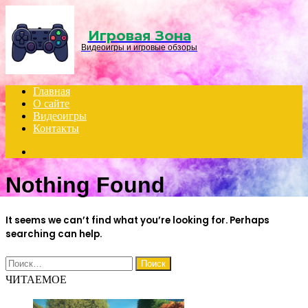
Menu
Игровая Зона
Видеоигры и игровые обзоры
Главная
О сайте
Видеоигры
Контакты
Search
for
Nothing Found
It seems we can’t find what you’re looking for. Perhaps
searching can help.
Найти:
ЧИТАЕМОЕ